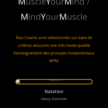
M
uscle
Y
our
M
ind /
M
ind
Y
our
M
uscle
Nos Coachs sont sélectionnés sur base de
critères assurant une très haute qualité
d’enseignement des principes fondamentaux
MYM
Natation
Nancy Dumoulin